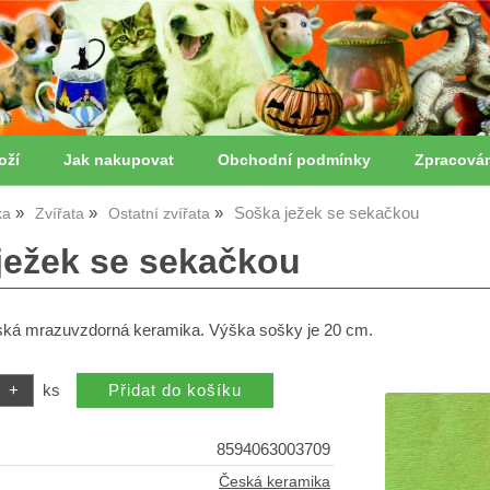
oží
Jak nakupovat
Obchodní podmínky
Zpracová
Soška ježek se sekačkou
ka
Zvířata
Ostatní zvířata
ježek se sekačkou
ská mrazuvzdorná keramika. Výška sošky je 20 cm.
ks
8594063003709
Česká keramika