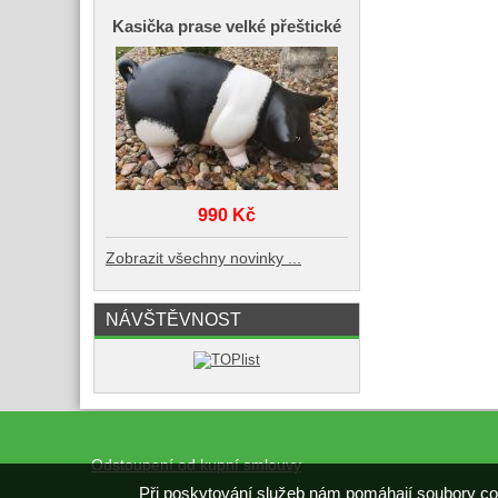
Kasička prase velké přeštické
990 Kč
Zobrazit všechny novinky ...
NÁVŠTĚVNOST
Odstoupení od kupní smlouvy
Při poskytování služeb nám pomáhají soubory co