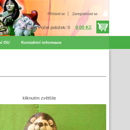
Přihlásit se
Zaregistrovat se
0,00 Kč
Počet položek: 0
ní OU
Kontaktní informace
kliknutím zvětšíte