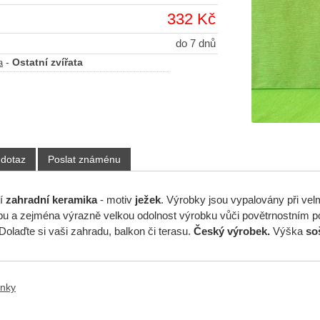
332 Kč
do 7 dnů
-
Ostatní zvířata
a
 dotaz
Poslat známénu
ní
zahradní keramika
- motiv
ježek
. Výrobky jsou vypalovány při ve
pu a zejména výrazně velkou odolnost výrobku vůči povětrnostním po
 Dolaďte si vaši zahradu, balkon či terasu.
Český výrobek.
Výška
so
ánky