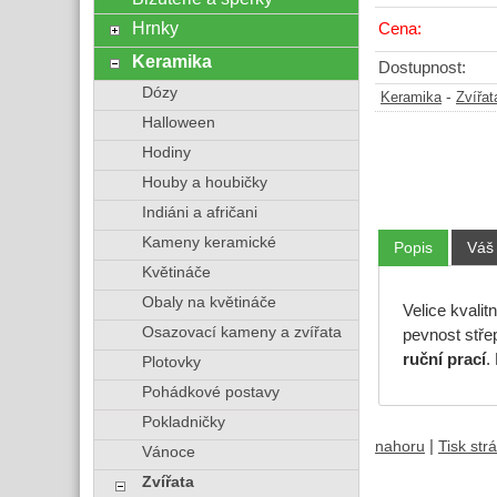
Hrnky
Cena:
Keramika
Dostupnost:
Dózy
-
Keramika
Zvířat
Halloween
Hodiny
Houby a houbičky
Indiáni a afričani
Kameny keramické
Popis
Váš
Květináče
Obaly na květináče
Velice kvalit
Osazovací kameny a zvířata
pevnost stře
ruční prací
.
Plotovky
Pohádkové postavy
Pokladničky
|
nahoru
Tisk str
Vánoce
Zvířata