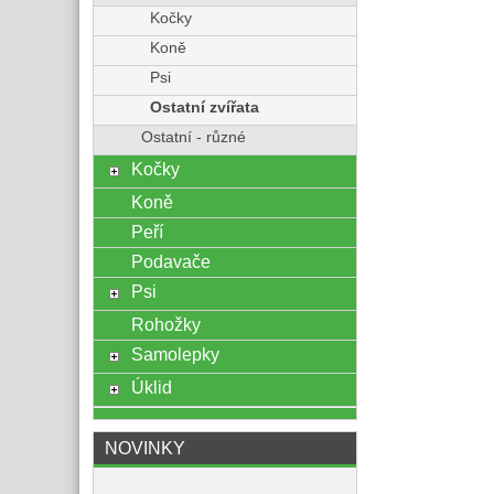
Kočky
Koně
Psi
Ostatní zvířata
Ostatní - různé
Kočky
Koně
Peří
Podavače
Psi
Rohožky
Samolepky
Úklid
NOVINKY