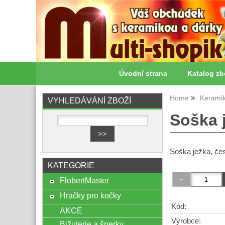
Úvodní strana
Katalog zb
Home
Kerami
VYHLEDÁVÁNÍ ZBOŽÍ
Soška 
Soška ježka, če
KATEGORIE
FlobertMaster
Hračky pro kočky
Kód:
AKCE
Výrobce:
Bižuterie a šperky