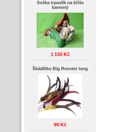
Soška trpaslík na břiše
barevný
1 150 Kč
Škádlítko Big Rooster long
90 Kč