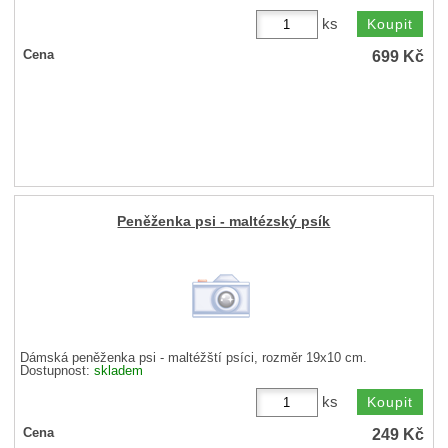
ks
699
Kč
Cena
Peněženka psi - maltézský psík
Dámská peněženka psi - maltéžští psíci, rozměr 19x10 cm.
Dostupnost:
skladem
ks
249
Kč
Cena