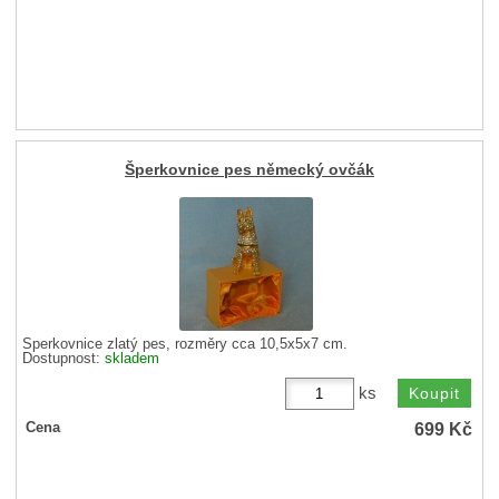
Šperkovnice pes německý ovčák
Šperkovnice zlatý pes, rozměry cca 10,5x5x7 cm.
Dostupnost:
skladem
ks
699
Kč
Cena