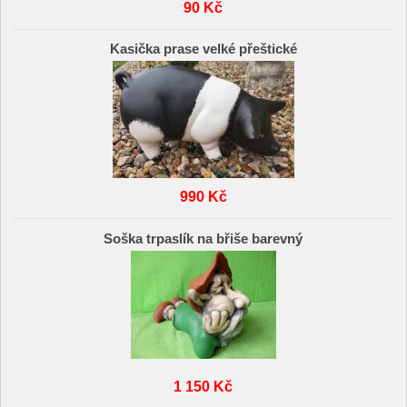
90 Kč
Kasička prase velké přeštické
990 Kč
Soška trpaslík na břiše barevný
1 150 Kč