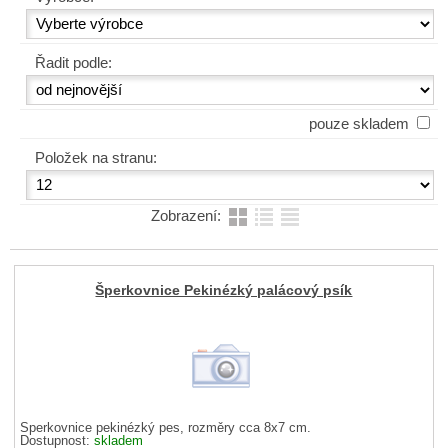
Řadit podle:
pouze skladem
Položek na stranu:
Zobrazení:
Šperkovnice Pekinézký palácový psík
Šperkovnice pekinézký pes, rozměry cca 8x7 cm.
Dostupnost:
skladem