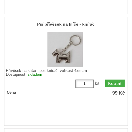
Psí přívěsek na klíče - knírač
Přívěsek na klíče - pes knírač, velikost 4x5 cm
Dostupnost:
skladem
ks
99
Kč
Cena