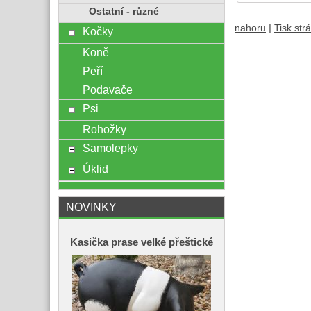
Ostatní - různé
|
nahoru
Tisk str
Kočky
Koně
Peří
Podavače
Psi
Rohožky
Samolepky
Úklid
NOVINKY
Kasička prase velké přeštické