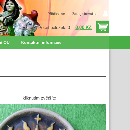
Přihlásit se
Zaregistrovat se
0,00 Kč
Počet položek: 0
ní OU
Kontaktní informace
kliknutím zvětšíte