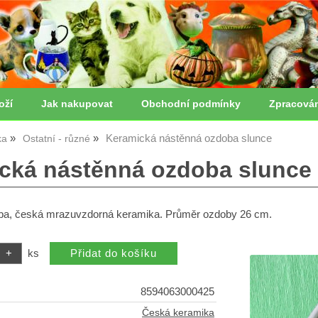
oží
Jak nakupovat
Obchodní podmínky
Zpracová
Keramická nástěnná ozdoba slunce
ka
Ostatní - různé
cká nástěnná ozdoba slunce
ba, česká mrazuvzdorná keramika. Průměr ozdoby 26 cm.
ks
8594063000425
Česká keramika