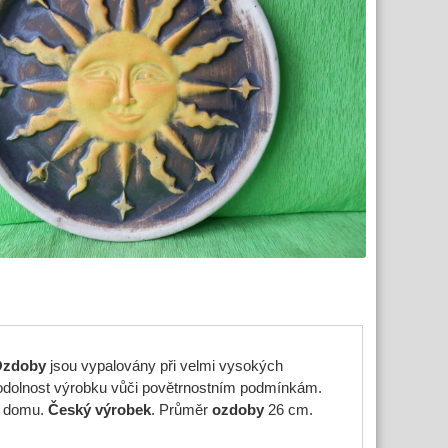
Ozdoby
jsou vypalovány při velmi vysokých
 odolnost výrobku vůči povětrnostním podmínkám.
o domu.
Český výrobek
. Průměr
ozdoby
26 cm.