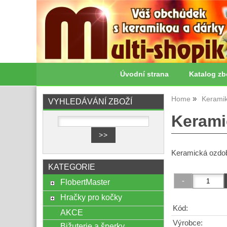
Úvodní strana
Katalog zb
Home
Kerami
VYHLEDÁVÁNÍ ZBOŽÍ
Kerami
Keramická ozdo
KATEGORIE
FlobertMaster
Hračky pro kočky
Kód:
AKCE
Výrobce:
Bižuterie a šperky