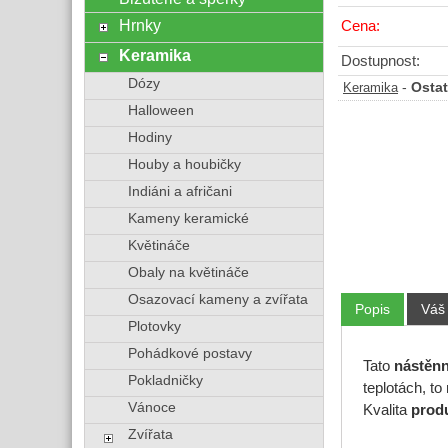
Hrnky
Cena:
Keramika
Dostupnost:
Dózy
-
Ostat
Keramika
Halloween
Hodiny
Houby a houbičky
Indiáni a afričani
Kameny keramické
Květináče
Obaly na květináče
Osazovací kameny a zvířata
Popis
Váš
Plotovky
Pohádkové postavy
Tato
nástěn
Pokladničky
teplotách, t
Vánoce
Kvalita
prod
Zvířata