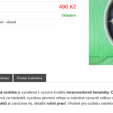
490 Kč
Skladem
ní - různé
 dotaz
Poslat známénu
ná ozdoba
je vyrobena z vysoce kvalitní
mrazuvzdorné keramiky. 
o má za následek vysokou pevnost střepu a zejména výrazně velkou
uktů
je zaručena mj. detailní
ruční prací
. Vhodné pro ozdobu vašeh