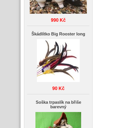
990 Kč
Škádlítko Big Rooster long
90 Kč
Soška trpaslík na břiše
barevný