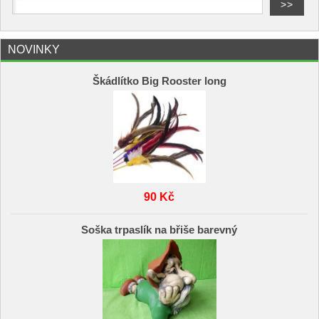
NOVINKY
Škádlítko Big Rooster long
90 Kč
Soška trpaslík na břiše barevný