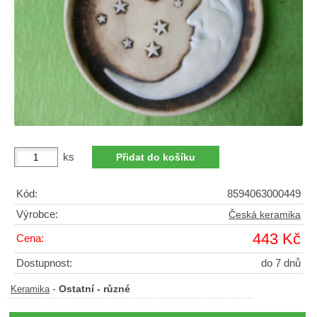
ks
Kód:
8594063000449
Výrobce:
Česká keramika
443 Kč
Cena:
Dostupnost:
do 7 dnů
-
Ostatní - různé
Keramika