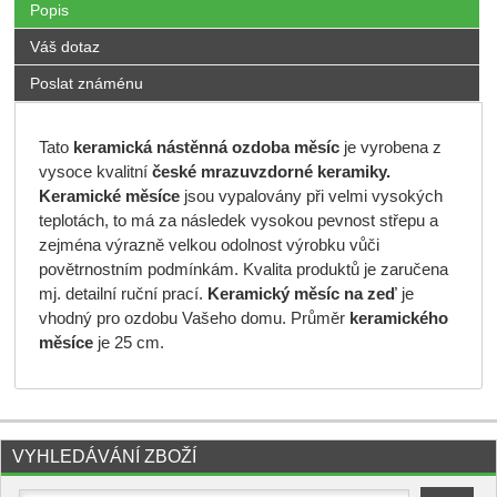
Popis
Váš dotaz
Poslat známénu
Tato
keramická
nástěnná ozdoba měsíc
je vyrobena z
vysoce kvalitní
české mrazuvzdorné keramiky.
Keramické měsíce
jsou vypalovány při velmi vysokých
teplotách, to má za následek vysokou pevnost střepu a
zejména výrazně velkou odolnost výrobku vůči
povětrnostním podmínkám. Kvalita produktů je zaručena
mj. detailní ruční prací.
Keramický měsíc na zeď
je
vhodný pro ozdobu Vašeho domu. Průměr
keramického
měsíce
je 25 cm.
VYHLEDÁVÁNÍ ZBOŽÍ