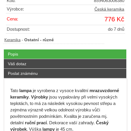
Kód:
8594063006380
Výrobce:
Česká keramika
776 Kč
Cena:
Dostupnost:
do 7 dnů
-
Ostatní - různé
Keramika
Popis
Váš dotaz
Poslat známénu
Tato
lampa
je vyrobena z vysoce kvalitní
mrazuvzdorné
keramiky
.
Výrobky
jsou vypalovány při velmi vysokých
teplotách, to má za následek vysokou pevnost střepu a
zejména výrazně velkou odolnost výrobku vůči
povětrnostním podmínkám. Kvalita je zaručena mj.
detailní
ruční prací
. Dekorace vaší zahrady.
Český
výrobek
. Výška
lampy
je 45 cm.