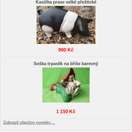
Kasička prase velké přeštické
990 Kč
Soška trpaslík na břiše barevný
1 150 Kč
Zobrazit všechny novinky ...