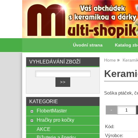
Úvodní strana
Katalog zb
Home
Kerami
VYHLEDÁVÁNÍ ZBOŽÍ
Kerami
Soška ptáček, č
KATEGORIE
FlobertMaster
Hračky pro kočky
Kód:
AKCE
Výrobce:
Bižuterie a šperky