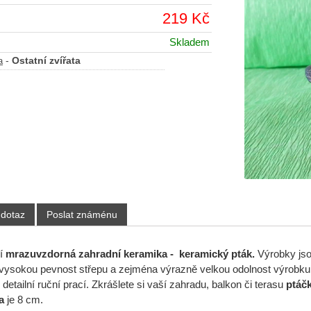
219 Kč
Skladem
-
Ostatní zvířata
a
 dotaz
Poslat známénu
ní
mrazuvzdorná
zahradní keramika -
keramický pták.
Výrobky jso
vysokou pevnost střepu a zejména výrazně velkou odolnost výrobku
detailní ruční prací. Zkrášlete si vaší zahradu, balkon či terasu
ptáč
a
je 8 cm.