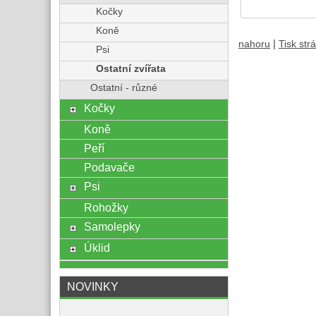
Kočky
Koně
|
nahoru
Tisk str
Psi
Ostatní zvířata
Ostatní - různé
Kočky
Koně
Peří
Podavače
Psi
Rohožky
Samolepky
Úklid
NOVINKY