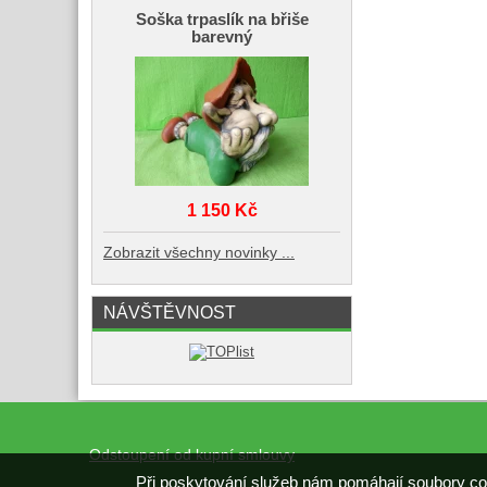
Soška trpaslík na břiše
barevný
1 150 Kč
Zobrazit všechny novinky ...
NÁVŠTĚVNOST
Odstoupení od kupní smlouvy
Při poskytování služeb nám pomáhají soubory co