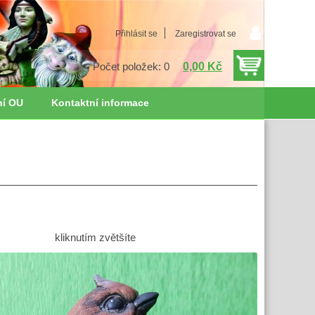
Přihlásit se
Zaregistrovat se
0,00 Kč
Počet položek: 0
ní OU
Kontaktní informace
kliknutím zvětšíte