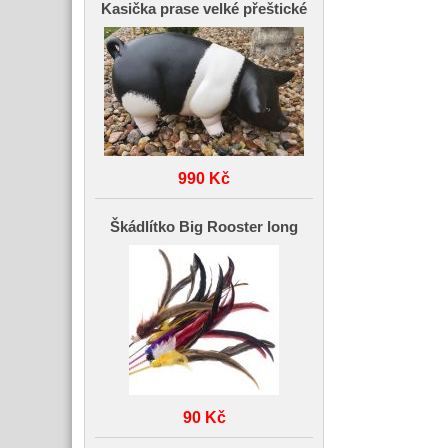
Kasička prase velké přeštické
990 Kč
Škádlítko Big Rooster long
90 Kč