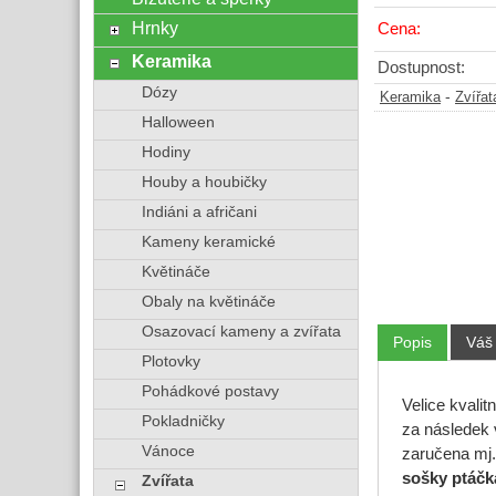
Hrnky
Cena:
Keramika
Dostupnost:
Dózy
-
Keramika
Zvířat
Halloween
Hodiny
Houby a houbičky
Indiáni a afričani
Kameny keramické
Květináče
Obaly na květináče
Osazovací kameny a zvířata
Popis
Váš
Plotovky
Pohádkové postavy
Velice kvalit
Pokladničky
za následek 
Vánoce
zaručena mj. 
sošky ptáčk
Zvířata