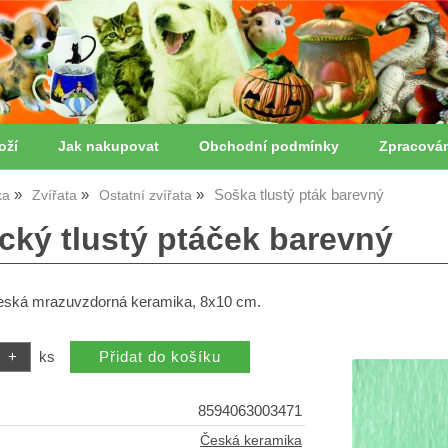
oží
Jak nakupovat
Obchodní podmínky
Zpracová
Soška tlustý pták barevný
ka
Zvířata
Ostatní zvířata
cký tlustý ptáček barevný
eská mrazuvzdorná keramika, 8x10 cm.
ks
8594063003471
Česká keramika