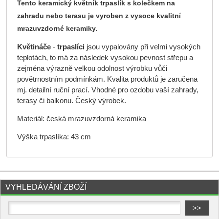
Tento keramický květník trpaslík s kolečkem na
zahradu nebo terasu je vyroben z vysoce kvalitní
mrazuvzdorné keramiky.
Květináče
-
trpaslíci
jsou vypalovány při velmi vysokých
teplotách, to má za následek vysokou pevnost střepu a
zejména výrazně velkou odolnost výrobku vůči
povětrnostním podmínkám. Kvalita produktů je zaručena
mj. detailní ruční prací. Vhodné pro ozdobu vaší zahrady,
terasy či balkonu. Český výrobek.
Materiál: česká mrazuvzdorná keramika
Výška trpaslíka: 43 cm
VYHLEDÁVÁNÍ ZBOŽÍ