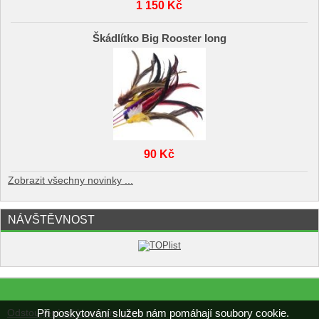
1 150 Kč
Škádlítko Big Rooster long
90 Kč
Zobrazit všechny novinky ...
NÁVŠTĚVNOST
Při poskytování služeb nám pomáhají soubory cookie.
Odstoupení od kupní smlouvy