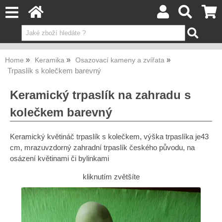
Home
Keramika
Osazovací kameny a zvířata
Trpaslík s kolečkem barevný
Keramický trpaslík na zahradu s
kolečkem barevný
Keramický květináč trpaslík s kolečkem, výška trpaslíka je43
cm, mrazuvzdorný zahradní trpaslík českého původu, na
osázení květinami či bylinkami
kliknutím zvětšíte