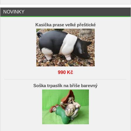
NOVINKY
Kasička prase velké přeštické
990 Kč
Soška trpaslík na břiše barevný