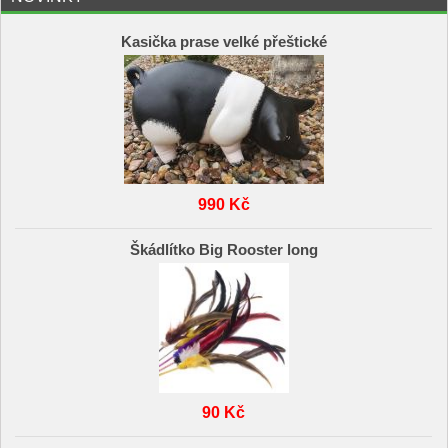
Kasička prase velké přeštické
990 Kč
Škádlítko Big Rooster long
90 Kč