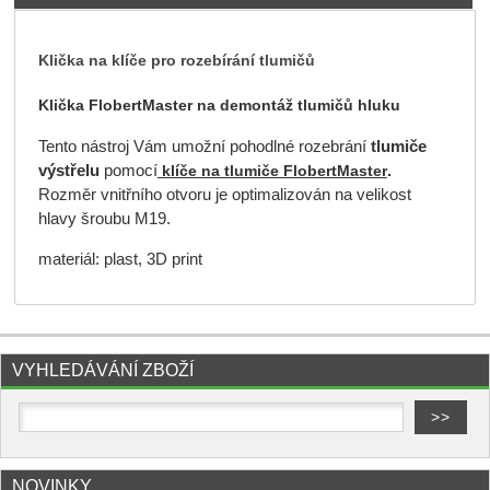
Klička na klíče pro rozebírání tlumičů
K
lička FlobertMaster na demontáž tlumičů hluku
Tento nástroj Vám umožní pohodlné rozebrání
tlumiče
výstřelu
pomocí
.
klíče na tlumiče FlobertMaster
Rozměr vnitřního otvoru je optimalizován na velikost
hlavy šroubu M19.
materiál: plast, 3D print
VYHLEDÁVÁNÍ ZBOŽÍ
NOVINKY