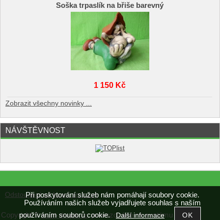
Soška trpaslík na břiše barevný
1 150 Kč
Zobrazit všechny novinky ...
NÁVŠTĚVNOST
Při poskytování služeb nám pomáhají soubory cookie.
Odstoupení od kupní smlouvy
Používáním našich služeb vyjadřujete souhlas s naším
používáním souborů cookie.
Copyright ©
,
provozováno na systému
Další informace
multi-shopik.cz
tvorba