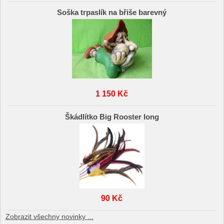
Soška trpaslík na břiše barevný
1 150 Kč
Škádlítko Big Rooster long
90 Kč
Zobrazit všechny novinky ...