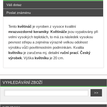
Váš dotaz
Poslat známénu
Tento
květináč
je vyroben z vysoce kvalitní
mrazuvzdorné keramiky
.
Květináče
jsou vypalovány při
velmi vysokých teplotách, to má za následek vysokou
pevnost střepu a zejména výrazně velkou odolnost
výrobku vůči povětrnostním podmínkám. Kvalita
květníku
je zaručena mj. detailní
ruční prací
.
Český
výrobek
. Výška
květníku
je 20 cm.
VYHLEDÁVÁNÍ ZBOŽÍ