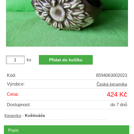
ks
Kód:
8594063002023
Výrobce:
Česká keramika
424 Kč
Cena:
Dostupnost:
do 7 dnů
-
Květináče
Keramika
Popis