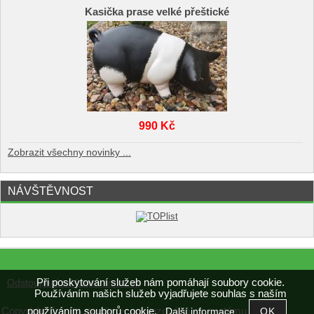
Kasička prase velké přeštické
990 Kč
Zobrazit všechny novinky ...
NÁVŠTĚVNOST
Při poskytování služeb nám pomáhají soubory cookie.
Odstoupení od kupní smlouvy
Používáním našich služeb vyjadřujete souhlas s naším
používáním souborů cookie.
Copyright ©
,
provozováno na systému
Další informace
multi-shopik.cz
tvorba