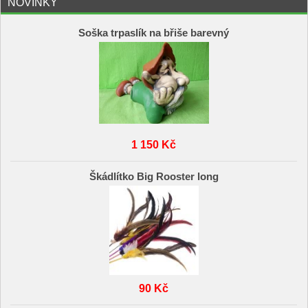
NOVINKY
Soška trpaslík na břiše barevný
1 150 Kč
Škádlítko Big Rooster long
90 Kč