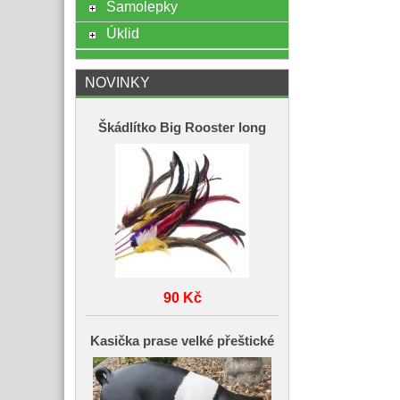
Samolepky
Úklid
NOVINKY
Škádlítko Big Rooster long
90 Kč
Kasička prase velké přeštické