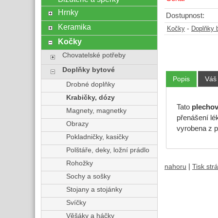
Hrnky
Dostupnost:
Keramika
-
Kočky
Doplňky 
Kočky
Chovatelské potřeby
Doplňky bytové
Popis
Váš
Drobné doplňky
Krabičky, dózy
Tato
plecho
Magnety, magnetky
přenášení lé
Obrazy
vyrobena z p
Pokladničky, kasičky
Polštáře, deky, ložní prádlo
Rohožky
|
nahoru
Tisk str
Sochy a sošky
Stojany a stojánky
Svíčky
Věšáky a háčky