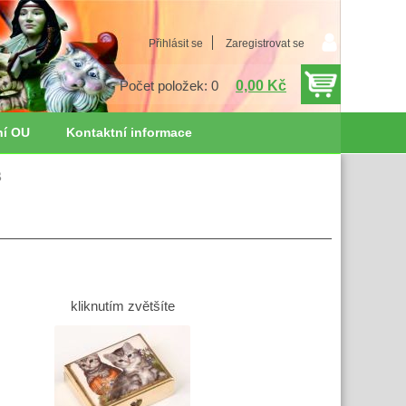
Přihlásit se
Zaregistrovat se
0,00 Kč
Počet položek: 0
ní OU
Kontaktní informace
B
kliknutím zvětšíte