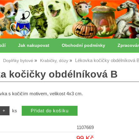
oží
Jak nakupovat
Obchodní podmínky
Zpracová
Lékovka kočičky obdélníková 
Doplňky bytové
Krabičky, dózy
a kočičky obdélníková B
vka s kočičím motivem, velikost 4x3 cm.
ks
1107669
99 Kč