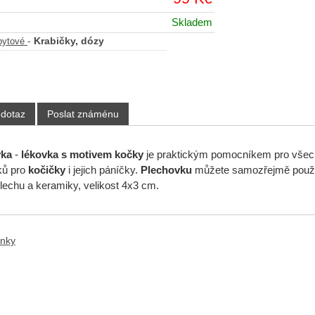
Skladem
-
Krabičky, dózy
bytové
 dotaz
Poslat známénu
vka
-
lékovka s motivem kočky
je praktickým pomocníkem pro všec
ků pro
kočičky
i jejich páníčky.
Plechovku
můžete samozřejmě použít
lechu a keramiky, velikost 4x3 cm.
ánky