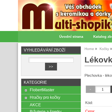
Úvodní strana
Katalog zb
Home
Kočky
VYHLEDÁVÁNÍ ZBOŽÍ
Lékovk
Plechovka - léko
KATEGORIE
FlobertMaster
Hračky pro kočky
Kód:
AKCE
Cena:
Bižuterie a šperky