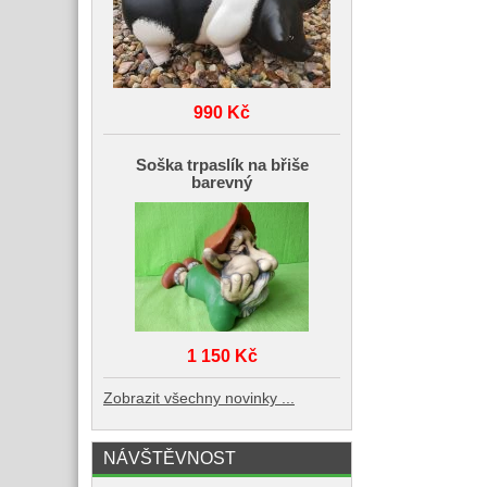
990 Kč
Soška trpaslík na břiše
barevný
1 150 Kč
Zobrazit všechny novinky ...
NÁVŠTĚVNOST