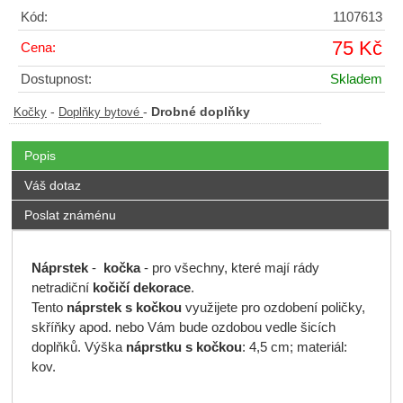
Kód:
1107613
75 Kč
Cena:
Dostupnost:
Skladem
-
-
Drobné doplňky
Kočky
Doplňky bytové
Popis
Váš dotaz
Poslat známénu
Náprstek
-
kočka
- pro všechny, které mají rády
netradiční
kočičí dekorace
.
Tento
náprstek
s
kočkou
využijete pro ozdobení poličky,
skříňky apod. nebo Vám bude ozdobou vedle šicích
doplňků. Výška
náprstku
s kočkou
: 4,5 cm; materiál:
kov.