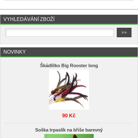
VYHLEDÁVÁNÍ ZBOŽÍ
NOVINKY
Škádlítko Big Rooster long
90 Kč
Soška trpaslík na břiše barevný