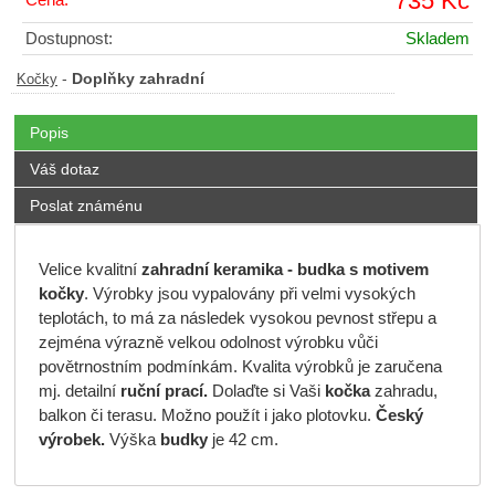
735 Kč
Dostupnost:
Skladem
-
Doplňky zahradní
Kočky
Popis
Váš dotaz
Poslat známénu
Velice kvalitní
zahradní keramika - budka s motivem
kočky
. Výrobky jsou vypalovány při velmi vysokých
teplotách, to má za následek vysokou pevnost střepu a
zejména výrazně velkou odolnost výrobku vůči
povětrnostním podmínkám. Kvalita výrobků je zaručena
mj. detailní
ruční prací.
Dolaďte si Vaši
kočka
zahradu,
balkon či terasu. Možno použít i jako plotovku.
Český
výrobek.
Výška
budky
je 42 cm.