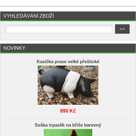
VYHLEDÁVÁNÍ ZBOŽÍ
NOVINKY
Kasička prase velké přeštické
990 Kč
Soška trpaslík na břiše barevný