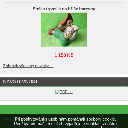
Soška trpaslík na břiše barevný
1 150 Kč
Zobrazit všechny novinky ...
NÁVŠTĚVNOST
Při poskytování služeb nám pomáhají soubory cookie.
Odstoupení od kupní smlouvy
Používáním našich služeb vyjadřujete souhlas s naším