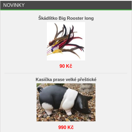
NOVINKY
Škádlítko Big Rooster long
90 Kč
Kasička prase velké přeštické
990 Kč