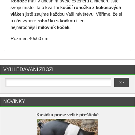
Rohože
mají v dnešním světe exteriérů a interiérů jistě
svoje místo. Tato kvalitní
kočičí
rohožka z kokosových
vláken
jistě zaujme každou Vaši návštěvu. Věříme, že si
u nás vybere
rohožku s kočkou
i ten
nejnáročnější
milovník koček.
Rozměr: 40x60 cm
VYHLEDÁVÁNÍ ZBOŽÍ
NOVINKY
Kasička prase velké přeštické