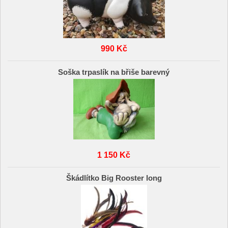
990 Kč
Soška trpaslík na břiše barevný
1 150 Kč
Škádlítko Big Rooster long