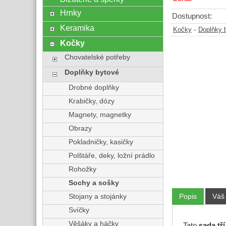
Hrnky
Dostupnost:
Keramika
-
Kočky
Doplňky 
Kočky
Chovatelské potřeby
Doplňky bytové
Drobné doplňky
Krabičky, dózy
Magnety, magnetky
Obrazy
Pokladničky, kasičky
Polštáře, deky, ložní prádlo
Rohožky
Sochy a sošky
Popis
Váš
Stojany a stojánky
Svíčky
Věšáky a háčky
Tato
sada tř