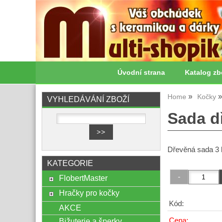
Úvodní strana
Katalog zb
Home
Kočky
VYHLEDÁVÁNÍ ZBOŽÍ
Sada d
Dřevěná sada 3 
KATEGORIE
FlobertMaster
Hračky pro kočky
Kód:
AKCE
Cena:
Bižuterie a šperky