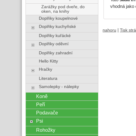
vhodná jako 
Zarážky pod dveře, do
oken, na knihy
Doplňky koupelnové
Doplňky kuchyňské
|
nahoru
Tisk str
Doplňky kuřácké
Doplňky oděvní
Doplňky zahradní
Hello Kitty
Hračky
Literatura
Samolepky - nálepky
Koně
Peří
Podavače
Psi
Rohožky