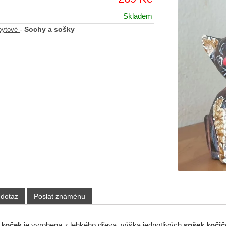
Skladem
-
Sochy a sošky
bytové
 dotaz
Poslat známénu
í koček
je vyrobena z lehkého dřeva, výška jednotlivých
sošek
kočič