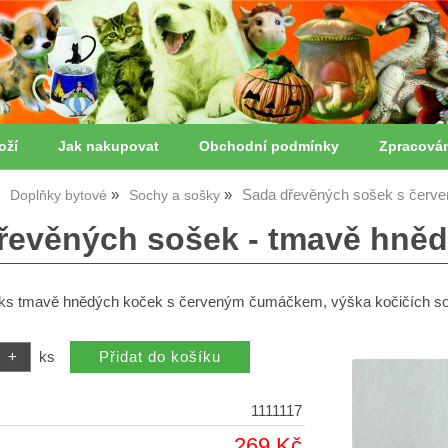
oží
Jak nakupovat
Obchodní podmínky
Zpracová
Sada dřevěných sošek s čer
Doplňky bytové
Sochy a sošky
řevěných sošek - tmavě hně
ks tmavě hnědých koček s červeným čumáčkem, výška kočičích so
ks
1111117
269 Kč