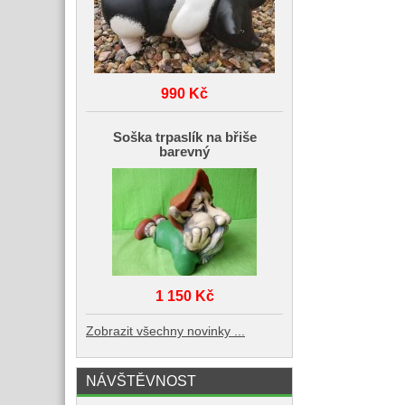
990 Kč
Soška trpaslík na břiše
barevný
1 150 Kč
Zobrazit všechny novinky ...
NÁVŠTĚVNOST