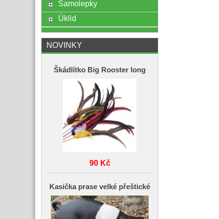
Samolepky
Úklid
NOVINKY
Škádlítko Big Rooster long
90 Kč
Kasička prase velké přeštické