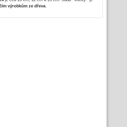
čím
výrobkům ze dřeva
.