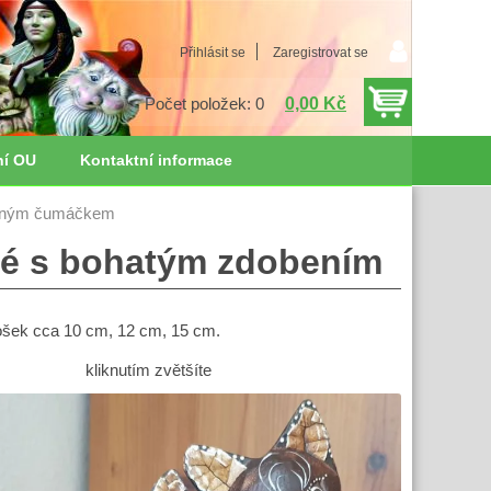
Přihlásit se
Zaregistrovat se
0,00 Kč
Počet položek: 0
ní OU
Kontaktní informace
veným čumáčkem
dé s bohatým zdobením
šek cca 10 cm, 12 cm, 15 cm.
kliknutím zvětšíte