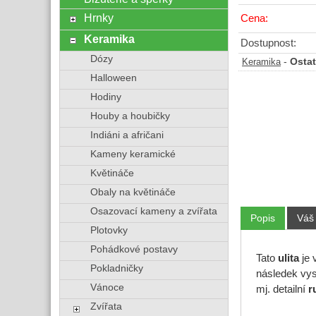
Hrnky
Cena:
Keramika
Dostupnost:
Dózy
-
Ostat
Keramika
Halloween
Hodiny
Houby a houbičky
Indiáni a afričani
Kameny keramické
Květináče
Obaly na květináče
Osazovací kameny a zvířata
Popis
Váš
Plotovky
Pohádkové postavy
Tato
ulita
je 
Pokladničky
následek vys
Vánoce
mj. detailní
r
Zvířata