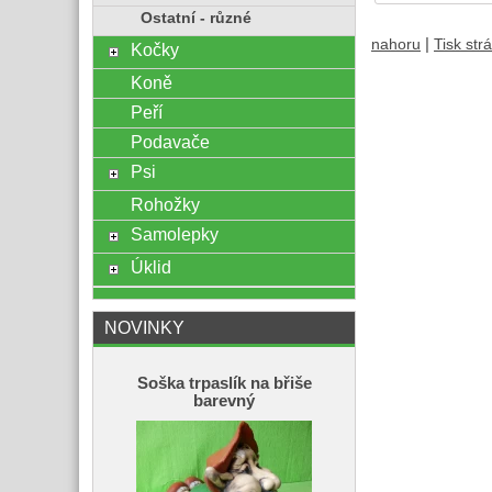
Ostatní - různé
|
nahoru
Tisk str
Kočky
Koně
Peří
Podavače
Psi
Rohožky
Samolepky
Úklid
NOVINKY
Soška trpaslík na břiše
barevný