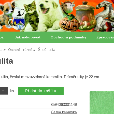
oží
Jak nakupovat
Obchodní podmínky
Zpracová
Šnečí ulita
ka
Ostatní - různé
lita
ulita, česká mrazuvzdorná keramika. Průměr ulity je 22 cm.
ks
8594063001149
Česká keramika