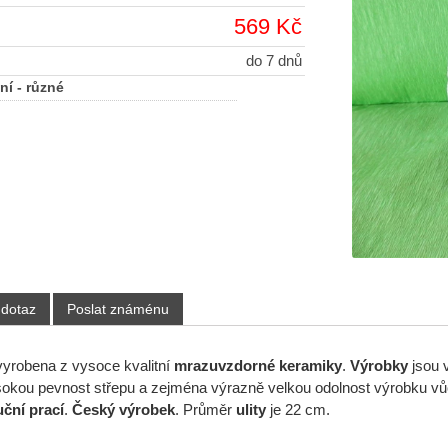
569 Kč
do 7 dnů
ní - různé
 dotaz
Poslat známénu
vyrobena z vysoce kvalitní
mrazuvzdorné keramiky
.
Výrobky
jsou 
okou pevnost střepu a zejména výrazně velkou odolnost výrobku vů
uční prací
.
Český výrobek
. Průměr
ulity
je 22 cm.