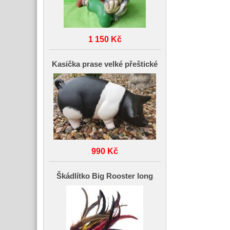
1 150 Kč
Kasička prase velké přeštické
990 Kč
Škádlítko Big Rooster long