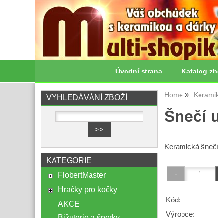
Úvodní strana
Katalog zb
Home
Kerami
VYHLEDÁVÁNÍ ZBOŽÍ
Šnečí u
Keramická šnečí 
KATEGORIE
FlobertMaster
Hračky pro kočky
Kód:
AKCE
Výrobce:
Bižuterie a šperky