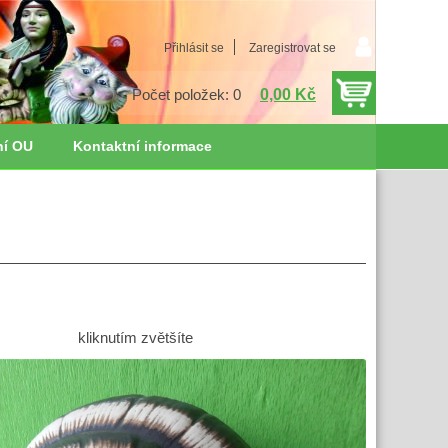
Přihlásit se
Zaregistrovat se
0,00 Kč
Počet položek: 0
ní OU
Kontaktní informace
kliknutím zvětšíte