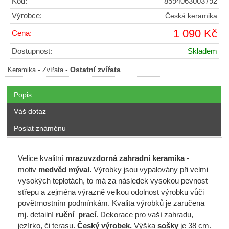
Kód:
8594063003792
Výrobce:
Česká keramika
1 090 Kč
Cena:
Dostupnost:
Skladem
-
-
Ostatní zvířata
Keramika
Zvířata
Popis
Váš dotaz
Poslat známénu
Velice kvalitní
mrazuvzdorná
zahradní keramika -
motiv
medvěd mýval.
Výrobky jsou vypalovány při velmi
vysokých teplotách, to má za následek vysokou pevnost
střepu a zejména výrazně velkou odolnost výrobku vůči
povětrnostním podmínkám. Kvalita výrobků je zaručena
mj. detailní
ruční prací
. Dekorace pro vaší zahradu,
jezírko, či terasu.
Český výrobek.
Výška
sošky
je 38 cm.