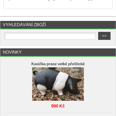
VYHLEDÁVÁNÍ ZBOŽÍ
NOVINKY
Kasička prase velké přeštické
990 Kč