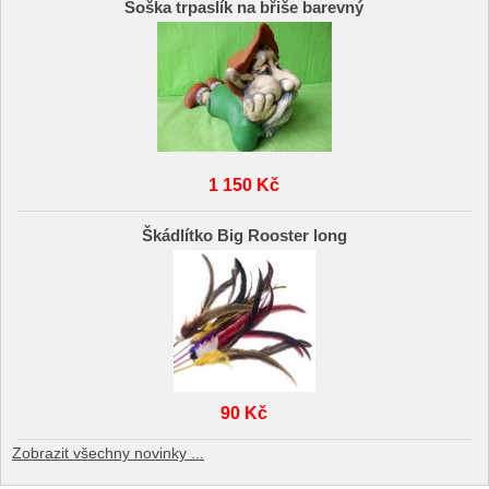
Soška trpaslík na břiše barevný
1 150 Kč
Škádlítko Big Rooster long
90 Kč
Zobrazit všechny novinky ...