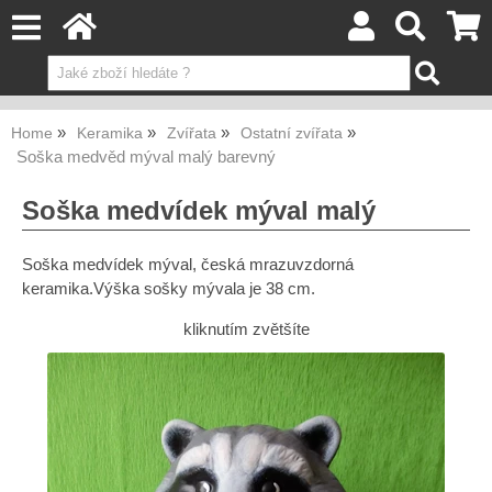
Home
Keramika
Zvířata
Ostatní zvířata
Soška medvěd mýval malý barevný
Soška medvídek mýval malý
Soška medvídek mýval, česká mrazuvzdorná
keramika.Výška sošky mývala je 38 cm.
kliknutím zvětšíte