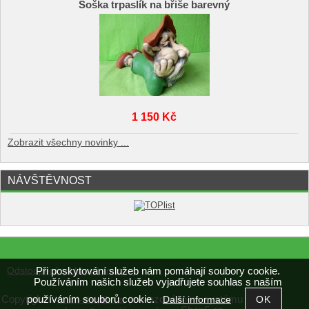
Soška trpaslík na břiše barevný
1 150 Kč
Zobrazit všechny novinky ...
NÁVŠTĚVNOST
Při poskytování služeb nám pomáhají soubory cookie.
Odstoupení od kupní smlouvy
Používáním našich služeb vyjadřujete souhlas s naším
Copyright ©
,
provozováno na systému
používáním souborů cookie.
multi-shopik.cz
tvorba
Další informace