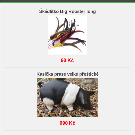
Škádlítko Big Rooster long
90 Kč
Kasička prase velké přeštické
990 Kč