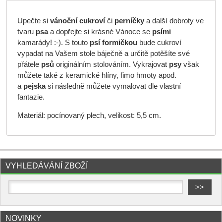
Upečte si
vánoční cukroví
či
perníčky
a další dobroty ve
tvaru
psa
a dopřejte si krásné Vánoce se
psími
kamarády! :-). S touto
psí formičkou
bude cukroví
vypadat na Vašem stole báječně a určitě potěšíte své
přátele
psů
originálním stolováním. Vykrajovat
psy
však
můžete také z keramické hlíny, fimo hmoty apod.
a
pejska
si následně můžete vymalovat dle vlastní
fantazie.
Materiál: pocínovaný plech, velikost: 5,5 cm.
VYHLEDÁVÁNÍ ZBOŽÍ
NOVINKY