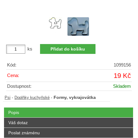
ks
Kód:
1099156
19 Kč
Cena:
Dostupnost:
Skladem
-
-
Formy, vykrajovátka
Psi
Doplňky kuchyňské
Popis
Váš dotaz
Poslat známénu