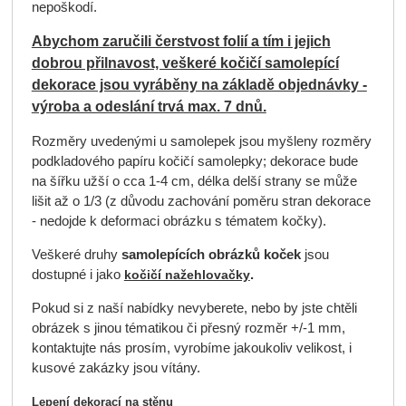
nepoškodí.
Abychom zaručili čerstvost folií a tím i jejich
dobrou přilnavost, veškeré kočičí samolepící
dekorace jsou vyráběny na základě objednávky -
výroba a odeslání trvá max. 7 dnů.
Rozměry uvedenými u samolepek jsou myšleny rozměry
podkladového papíru kočičí samolepky; dekorace bude
na šířku užší o cca 1-4 cm, délka delší strany se může
lišit až o 1/3 (z důvodu zachování poměru stran dekorace
- nedojde k deformaci obrázku s tématem kočky).
Veškeré druhy
samolepících obrázků koček
jsou
dostupné i jako
.
kočičí nažehlovačky
Pokud si z naší nabídky nevyberete, nebo by jste chtěli
obrázek s jinou tématikou či přesný rozměr +/-1 mm,
kontaktujte nás prosím, vyrobíme jakoukoliv velikost, i
kusové zakázky jsou vítány.
Lepení dekorací na stěnu