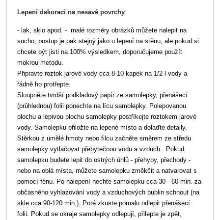
Lepení dekorací na nesavé povrchy
- lak, sklo apod. - malé rozměry obrázků můžete nalepit na
sucho, postup je pak stejný jako u lepení na stěnu, ale pokud si
chcete být jisti na 100% výsledkem, doporučujeme použít
mokrou metodu.
Připravte roztok jarové vody cca 8-10 kapek na 1/2 l vody a
řádně ho protřepte.
Sloupněte tvrdší podkladový papír ze samolepky, přenášecí
(průhlednou) folii ponechte na lícu samolepky. Polepovanou
plochu a lepivou plochu samolepky postříkejte roztokem jarové
vody. Samolepku přiložte na lepené místo a dolaďte detaily.
Stěrkou z umělé hmoty nebo filcu začněte směrem ze středu
samolepky vytlačovat přebytečnou vodu a vzduch. Pokud
samolepku budete lepit do ostrých úhlů - přehyby, přechody -
nebo na oblá místa, můžete samolepku změkčit a natvarovat s
pomocí fénu. Po nalepení nechte samolepku cca 30 - 60 min. za
občasného vyhlazování vody a vzduchových bublin schnout (na
skle cca 90-120 min.). Poté zkuste pomalu odlepit přenášecí
folii. Pokud se okraje samolepky odlepují, přilepte je zpět,