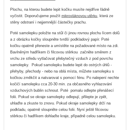
Plochu, na kterou budete lepit kočku musíte nejdříve řádně
vyčistit. Doporučujeme použít
, která ze
mikrovláknovou utěrku
stěny odstraní i nejjemnější částečky prachu.
Poté samolepku položte na stůl či jinou rovnou plochu lícem dolů
a z obrázku kočky sloupněte tvrdší podkladový papír. Poté
kočku opatrně přeneste a umístěte na požadované místo na zdi.
Bavlněným hadříkem či filcovou stěrkou začněte směrem z
vrchu ze středu vytlačovat přebytečný vzduch z pod povrchu
samolepky. Pokud samolepku budete lepit do ostrých úhlů -
přehyby, přechody - nebo na oblá místa, můžete samolepku s
kočkou změkčit a natvarovat s pomocí fénu. Po nalepení nechte
kočičí samolepku cca 20-30 min. za občasného vyhlazování
vzduchových bublin schnout. Poté pomalu odlepte přenášecí
folii. Pokud se okraje samolepky odlepují, přilepte je zpět,
uhlaďte a zkuste to znovu. Pokud okraje samolepky drží na
podkladu, opatrně sloupněte celou folii. Nyní ještě filcovou
stěrkou či hadříkem dohlaďte kraje, případně celou samolepku.