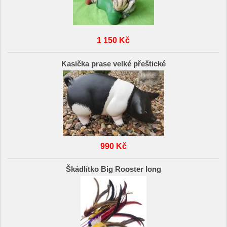
1 150 Kč
Kasička prase velké přeštické
990 Kč
Škádlítko Big Rooster long