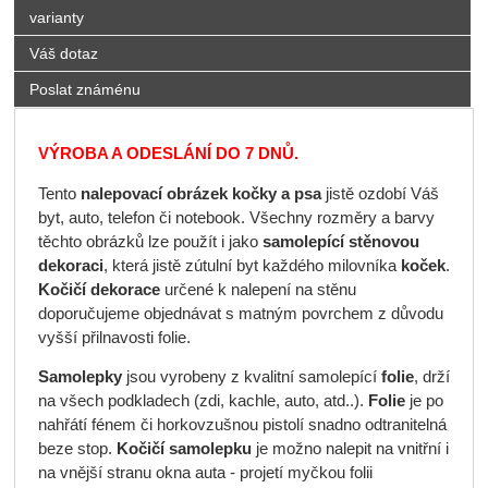
varianty
Váš dotaz
Poslat známénu
VÝROBA A ODESLÁNÍ DO 7 DNŮ.
Tento
nalepovací obrázek kočky a psa
jistě ozdobí Váš
byt, auto, telefon či notebook. Všechny rozměry a barvy
těchto obrázků lze použít i jako
samolepící stěnovou
dekoraci
, která jistě zútulní byt každého milovníka
koček
.
Kočičí dekorace
určené k nalepení na stěnu
doporučujeme objednávat s matným povrchem z důvodu
vyšší přilnavosti folie.
Samolepky
jsou vyrobeny z kvalitní samolepící
folie
, drží
na všech podkladech (zdi, kachle, auto, atd..).
Folie
je po
nahřátí fénem či horkovzušnou pistolí snadno odtranitelná
beze stop.
Kočičí samolepku
je možno nalepit na vnitřní i
na vnější stranu okna auta - projetí myčkou folii