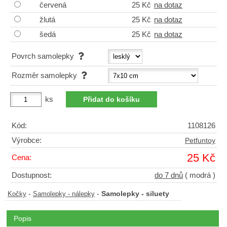
červená
25 Kč
na dotaz
žlutá
25 Kč
na dotaz
šedá
25 Kč
na dotaz
Povrch samolepky
Rozměr samolepky
ks
Kód:
1108126
Výrobce:
Petfuntoy
25 Kč
Cena:
Dostupnost:
do 7 dnů
( modrá )
-
-
Samolepky - siluety
Kočky
Samolepky - nálepky
Popis