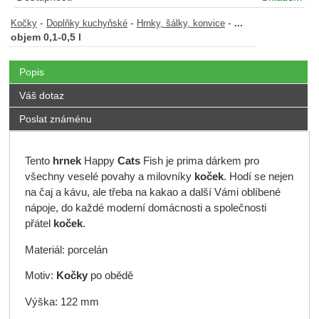
-
-
-
...
Kočky
Doplňky kuchyňské
Hrnky, šálky, konvice
objem 0,1-0,5 l
Popis
Váš dotaz
Poslat známénu
Tento
hrnek
Happy
Cats
Fish je prima dárkem pro
všechny veselé povahy a milovníky
koček
. Hodí se nejen
na čaj a kávu, ale třeba na kakao a další Vámi oblíbené
nápoje, do každé moderní domácnosti a společnosti
přátel
koček
.
Materiál: porcelán
Motiv:
Kočky
po obědě
Výška: 122 mm