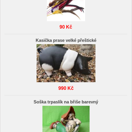
90 Kč
Kasička prase velké přeštické
990 Kč
Soška trpaslík na břiše barevný