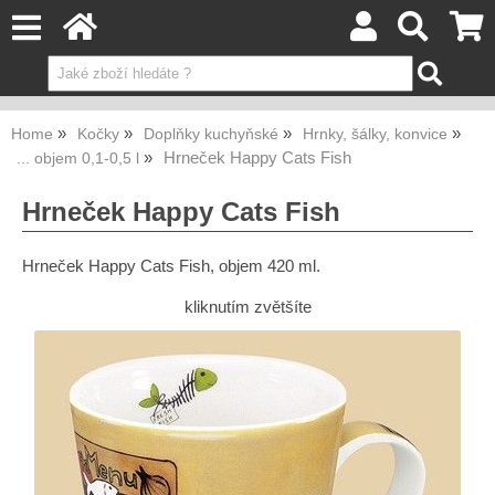
Home
Kočky
Doplňky kuchyňské
Hrnky, šálky, konvice
Hrneček Happy Cats Fish
... objem 0,1-0,5 l
Hrneček Happy Cats Fish
Hrneček Happy Cats Fish, objem 420 ml.
kliknutím zvětšíte