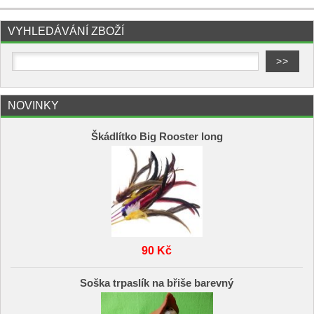
VYHLEDÁVÁNÍ ZBOŽÍ
NOVINKY
Škádlítko Big Rooster long
90 Kč
Soška trpaslík na břiše barevný