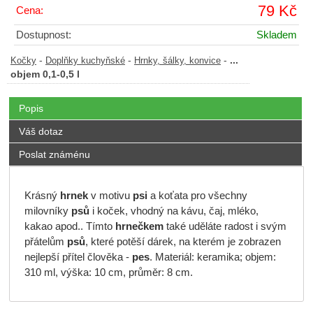
79 Kč
Cena:
Dostupnost:
Skladem
-
-
-
...
Kočky
Doplňky kuchyňské
Hrnky, šálky, konvice
objem 0,1-0,5 l
Popis
Váš dotaz
Poslat známénu
Krásný
hrnek
v motivu
psi
a koťata pro všechny
milovníky
psů
i koček, vhodný na kávu, čaj, mléko,
kakao apod.. Tímto
hrnečkem
také uděláte radost i svým
přátelům
psů
, které potěší dárek, na kterém je zobrazen
nejlepší přítel člověka -
pes
. Materiál: keramika; objem:
310 ml, výška: 10 cm, průměr: 8 cm.