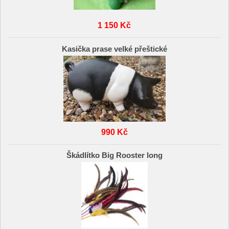
1 150 Kč
Kasička prase velké přeštické
990 Kč
Škádlítko Big Rooster long