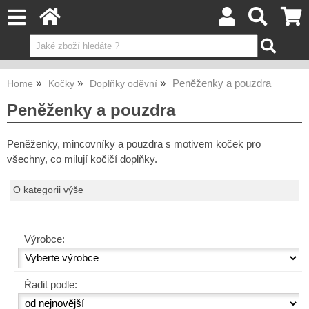
Peněženky a pouzdra
Home
Kočky
Doplňky oděvní
Peněženky a pouzdra
Peněženky, mincovníky a pouzdra s motivem koček pro
všechny, co milují kočičí doplňky.
O kategorii výše
Výrobce:
Řadit podle: