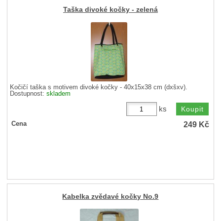
Taška divoké kočky - zelená
Kočičí taška s motivem divoké kočky - 40x15x38 cm (dxšxv).
Dostupnost:
skladem
ks
249
Kč
Cena
Kabelka zvědavé kočky No.9