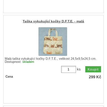
Taška vykukující kočky D.F.T.E. - malá
Malá taška vykukující kočky D.F.T.E., velikost 24,5x9,5x24,5 cm.
Dostupnost:
skladem
ks
299
Kč
Cena