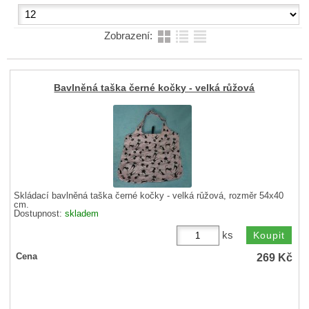
Zobrazení:
Bavlněná taška černé kočky - velká růžová
Skládací bavlněná taška černé kočky - velká růžová, rozměr 54x40
cm.
Dostupnost:
skladem
ks
269
Kč
Cena