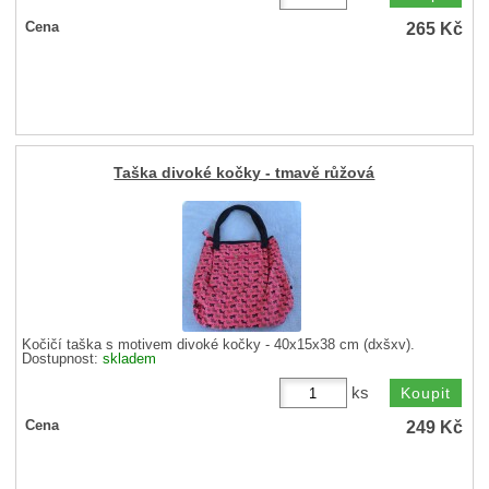
265
Kč
Cena
Taška divoké kočky - tmavě růžová
Kočičí taška s motivem divoké kočky - 40x15x38 cm (dxšxv).
Dostupnost:
skladem
ks
249
Kč
Cena