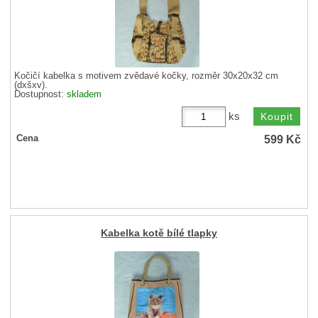
Kočičí kabelka s motivem zvědavé kočky, rozměr 30x20x32 cm
(dxšxv).
Dostupnost:
skladem
ks
599
Kč
Cena
Kabelka kotě bílé tlapky