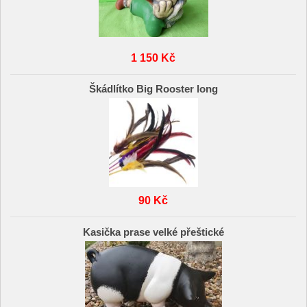
1 150 Kč
Škádlítko Big Rooster long
90 Kč
Kasička prase velké přeštické