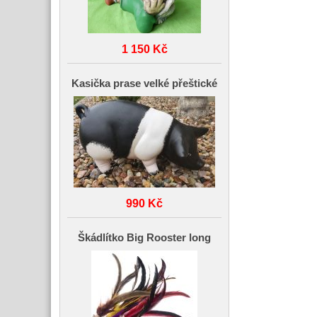
1 150 Kč
Kasička prase velké přeštické
990 Kč
Škádlítko Big Rooster long