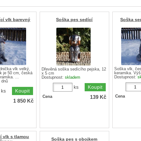
cí vlk barevný
Soška pes sedící
Soška sed
nička vlk velký,
Soška vlk, če
Dřevěná soška sedícího pejska, 12
k je 50 cm, česká
keramika. Výš
x 5 cm
amika. ...
Dostupnost:
s
Dostupnost:
skladem
 dnů
ks
ks
139
Kč
Cena
Cena
1 850
Kč
í vlk s tlamou
Soška pes s obojkem