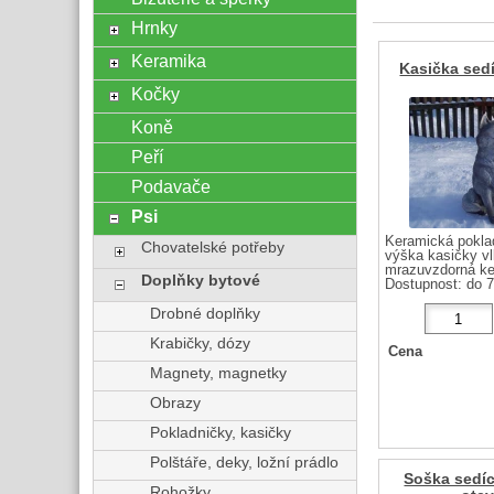
Hrnky
Keramika
Kasička sedí
Kočky
Koně
Peří
Podavače
Psi
Keramická poklad
Chovatelské potřeby
výška kasičky vl
mrazuvzdorná ker
Doplňky bytové
Dostupnost:
do 7
Drobné doplňky
Krabičky, dózy
Cena
Magnety, magnetky
Obrazy
Pokladničky, kasičky
Polštáře, deky, ložní prádlo
Soška sedíc
Rohožky