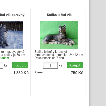
ící vlk barevný
Soška ležící vlk
ská mrazuvzdorná
Soška ležící vlk, česká
ka sošky je 50 cm.
mrazuvzdorná keramika, 24×42 cm.
kladem
Dostupnost:
do 7 dnů
ks
ks
1 850
Kč
750
Kč
Cena