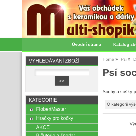
Úvodní strana
Katalog zb
Home
Psi
D
VYHLEDÁVÁNÍ ZBOŽÍ
Psí so
Sochy a sošky p
KATEGORIE
O kategorii výš
FlobertMaster
Hračky pro kočky
Vý
AKCE
Bižuterie a šperky