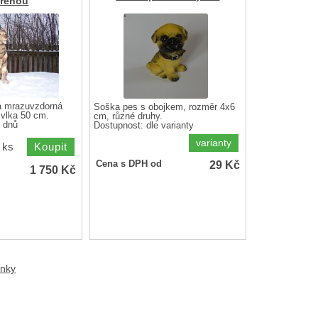
vřenou
á mrazuvzdorná
Soška pes s obojkem, rozměr 4x6
 vlka 50 cm.
cm, různé druhy.
 dnů
Dostupnost:
dle varianty
varianty
ks
29
Kč
Cena s DPH od
1 750
Kč
ánky