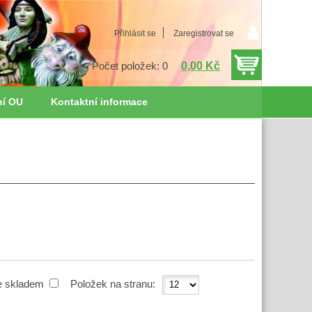
Přihlásit se
Zaregistrovat se
0,00 Kč
Počet položek: 0
ní OU
Kontaktní informace
e skladem
Položek na stranu: