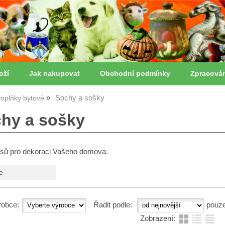
oží
Jak nakupovat
Obchodní podmínky
Zpracová
Sochy a sošky
oplňky bytové
chy a sošky
sů pro dekoraci Vašeho domova.
e
robce:
Řadit podle:
pouz
Zobrazení: