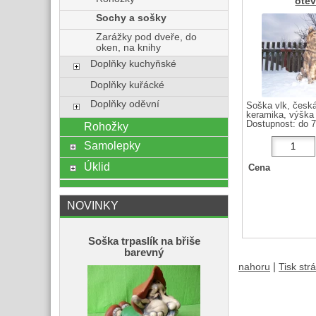
ote
Sochy a sošky
Zarážky pod dveře, do
oken, na knihy
Doplňky kuchyňské
Doplňky kuřácké
Doplňky oděvní
Soška vlk, česk
keramika, výška
Dostupnost:
do 7
Rohožky
Samolepky
Úklid
Cena
NOVINKY
Soška trpaslík na břiše
barevný
|
nahoru
Tisk str