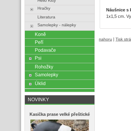
Hello Kitty
Hračky
Náušnice s 
1x1,5 cm. Vy
Literatura
Samolepky - nálepky
Koně
|
nahoru
Tisk str
Peří
Podavače
Psi
Rohožky
Samolepky
Úklid
NOVINKY
Kasička prase velké přeštické