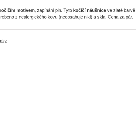
kočičím motivem
, zapínání pin. Tyto
kočičí náušnice
ve zlaté barvě
robeno z nealergického kovu (neobsahuje nikl) a skla. Cena za pár.
ánky