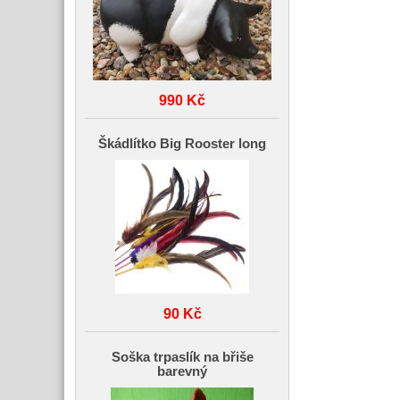
990 Kč
Škádlítko Big Rooster long
90 Kč
Soška trpaslík na břiše
barevný