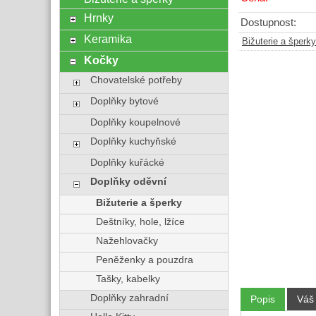
Hrnky
Dostupnost:
Keramika
Bižuterie a šperky
Kočky
Chovatelské potřeby
Doplňky bytové
Doplňky koupelnové
Doplňky kuchyňské
Doplňky kuřácké
Doplňky oděvní
Bižuterie a šperky
Deštníky, hole, lžíce
Nažehlovačky
Peněženky a pouzdra
Tašky, kabelky
Doplňky zahradní
Popis
Váš