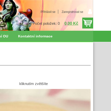
Přihlásit se
Zaregistrovat se
0,00 Kč
Počet položek: 0
ní OU
Kontaktní informace
kliknutím zvětšíte