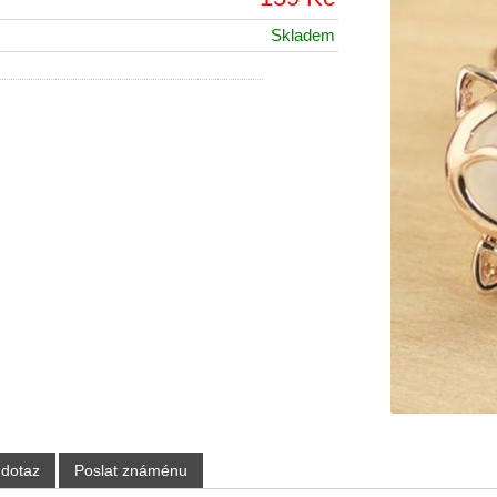
Skladem
 dotaz
Poslat známénu