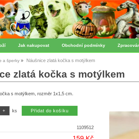
oží
Jak nakupovat
Obchodní podmínky
Zpracová
Náušnice zlatá kočka s motýlkem
ie a šperky
ce zlatá kočka s motýlkem
kočka s motýlkem, rozměr 1x1,5 cm.
ks
1109512
159 Kč