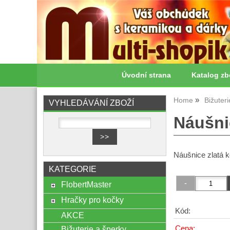
Úvodní strana
Katalog zb
Home
Bižuter
VYHLEDÁVÁNÍ ZBOŽÍ
Náušni
Náušnice zlatá 
KATEGORIE
FlobertMaster
Hračky pro kočky
Kód:
AKCE
Cena:
Bižuterie a šperky