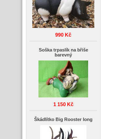
990 Kč
Soška trpaslík na břiše
barevný
1 150 Kč
Škádlítko Big Rooster long