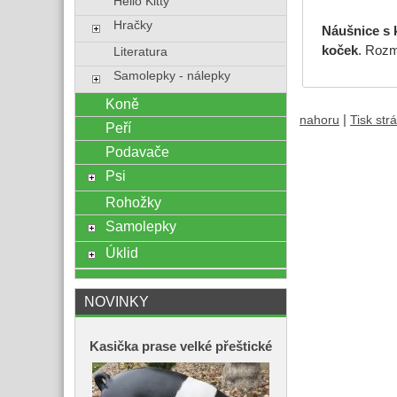
Hello Kitty
Hračky
Náušnice s 
koček
. Rozm
Literatura
Samolepky - nálepky
Koně
|
nahoru
Tisk str
Peří
Podavače
Psi
Rohožky
Samolepky
Úklid
NOVINKY
Kasička prase velké přeštické