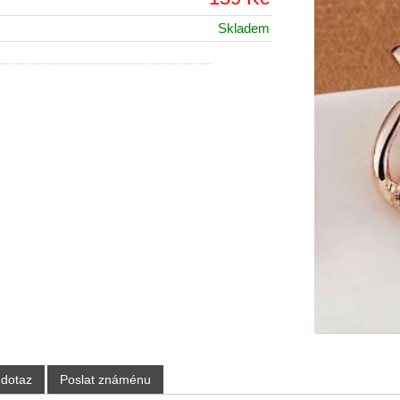
Skladem
 dotaz
Poslat známénu