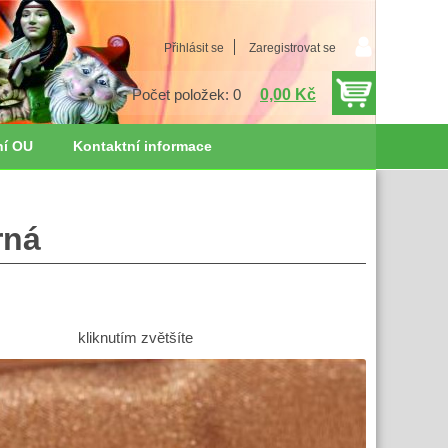
Přihlásit se
Zaregistrovat se
0,00 Kč
Počet položek: 0
ní OU
Kontaktní informace
rná
kliknutím zvětšíte