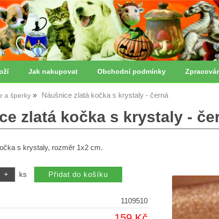
oží
Jak nakupovat
Obchodní podmínky
Zpracová
Náušnice zlatá kočka s krystaly - černá
ie a šperky
e zlatá kočka s krystaly - če
očka s krystaly, rozměr 1x2 cm.
ks
1109510
159 Kč