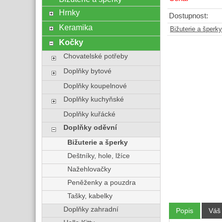
Hrnky
Dostupnost:
Keramika
Bižuterie a šperky
Kočky
Chovatelské potřeby
Doplňky bytové
Doplňky koupelnové
Doplňky kuchyňské
Doplňky kuřácké
Doplňky oděvní
Bižuterie a šperky
Deštníky, hole, lžíce
Nažehlovačky
Peněženky a pouzdra
Tašky, kabelky
Doplňky zahradní
Popis
Váš