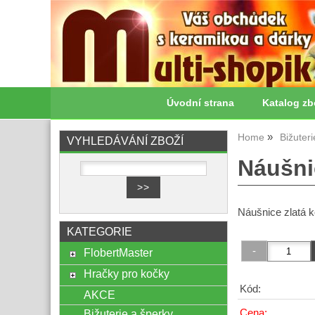
Úvodní strana
Katalog zb
Home
Bižuter
VYHLEDÁVÁNÍ ZBOŽÍ
Náušnic
Náušnice zlatá k
KATEGORIE
FlobertMaster
Hračky pro kočky
Kód:
AKCE
Cena:
Bižuterie a šperky