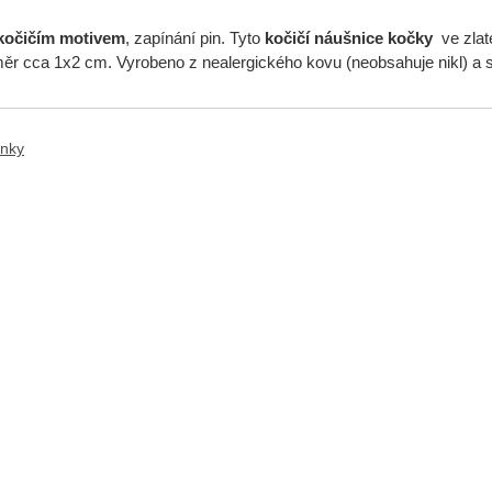
kočičím motivem
, zapínání pin. Tyto
kočičí náušnice kočky
ve zlat
ěr cca 1x2 cm. Vyrobeno z nealergického kovu (neobsahuje nikl) a s
ánky