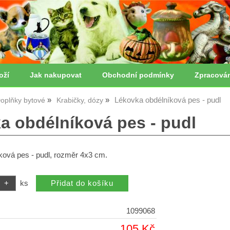
oží
Jak nakupovat
Obchodní podmínky
Zpracová
Lékovka obdélníková pes - pudl
oplňky bytové
Krabičky, dózy
a obdélníková pes - pudl
ková pes - pudl, rozměr 4x3 cm.
ks
1099068
105 Kč