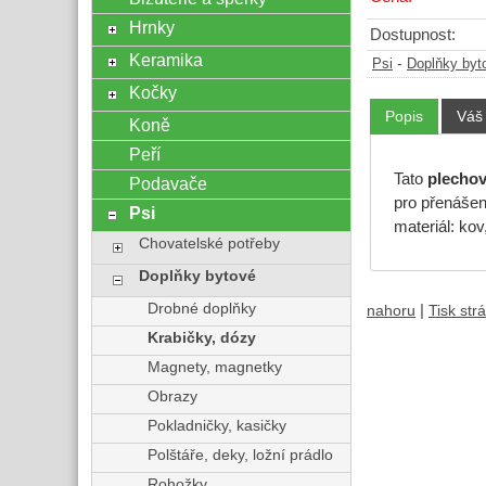
Hrnky
Dostupnost:
Keramika
-
Psi
Doplňky byt
Kočky
Popis
Váš
Koně
Peří
Tato
plecho
Podavače
pro přenášen
Psi
materiál: kov
Chovatelské potřeby
Doplňky bytové
Drobné doplňky
|
nahoru
Tisk str
Krabičky, dózy
Magnety, magnetky
Obrazy
Pokladničky, kasičky
Polštáře, deky, ložní prádlo
Rohožky