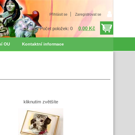
Přihlásit se
Zaregistrovat se
0,00 Kč
Počet položek: 0
ní OU
Kontaktní informace
kliknutím zvětšíte