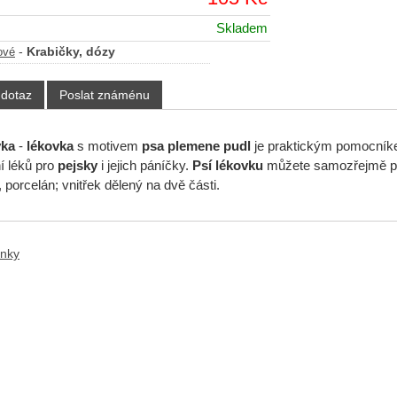
Skladem
-
Krabičky, dózy
ové
 dotaz
Poslat známénu
vka
-
lékovka
s motivem
psa
plemene pudl
je praktickým pomocník
í léků pro
pejsky
i jejich páníčky.
Psí
lékovku
můžete samozřejmě po
, porcelán; vnitřek dělený na dvě části.
ánky