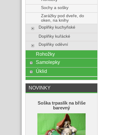
Sochy a sošky
Zarážky pod dveře, do
oken, na knihy
Doplňky kuchyňské
Doplňky kuřácké
Doplňky oděvní
Rohožky
Samolepky
Úklid
NOVINKY
Soška trpaslík na břiše
barevný