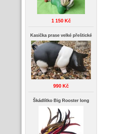
1 150 Kč
Kasička prase velké přeštické
990 Kč
Škádlítko Big Rooster long