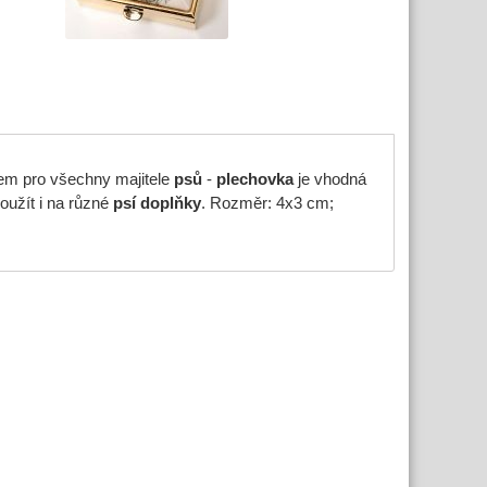
em pro všechny majitele
psů
-
plechovka
je vhodná
užít i na různé
psí doplňky
. Rozměr: 4x3 cm;