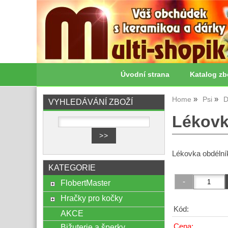
Úvodní strana
Katalog zb
Home
Psi
D
VYHLEDÁVÁNÍ ZBOŽÍ
Lékovk
Lékovka obdélní
KATEGORIE
FlobertMaster
Hračky pro kočky
Kód:
AKCE
Cena:
Bižuterie a šperky