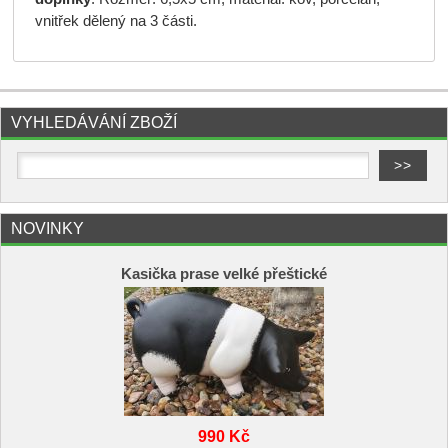
vnitřek dělený na 3 části.
VYHLEDÁVÁNÍ ZBOŽÍ
NOVINKY
Kasička prase velké přeštické
990 Kč