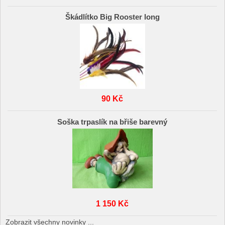
Škádlítko Big Rooster long
90 Kč
Soška trpaslík na břiše barevný
1 150 Kč
Zobrazit všechny novinky ...