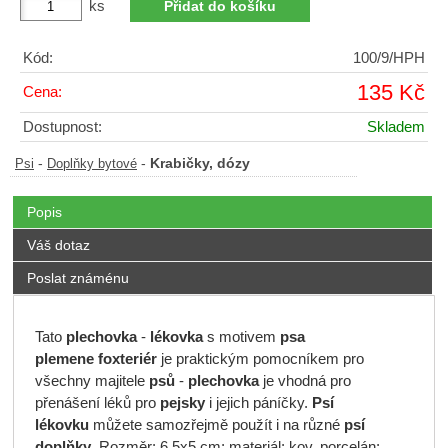
ks
Kód:
100/9/HPH
135 Kč
Cena:
Dostupnost:
Skladem
-
-
Krabičky, dózy
Psi
Doplňky bytové
Popis
Váš dotaz
Poslat známénu
Tato
plechovka
-
lékovka
s motivem
psa
plemene foxteriér
je praktickým pomocníkem pro
všechny majitele
psů
-
plechovka
je vhodná pro
přenášení léků pro
pejsky
i jejich páníčky.
Psí
lékovku
můžete samozřejmě použít i na různé
psí
doplňky
. Rozměr: 6,5x5 cm; materiál: kov, porcelán;