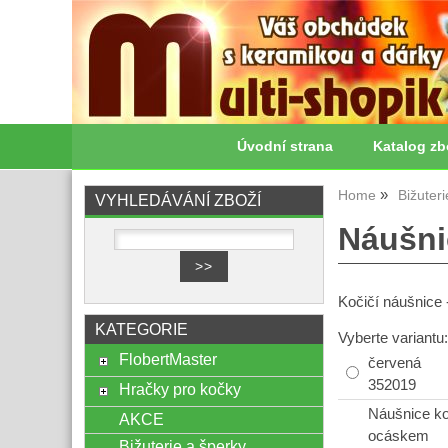
Úvodní strana
Katalog zb
Home
Bižuter
VYHLEDÁVÁNÍ ZBOŽÍ
Náušni
Kočičí náušnice
KATEGORIE
Vyberte variantu:
FlobertMaster
červená
352019
Hračky pro kočky
Náušnice k
AKCE
ocáskem
Bižuterie a šperky