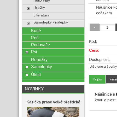
Hello Kitty
Náušnice k
Hračky
ocáskem
Literatura
Samolepky - nálepky
Koně
Peří
Kód:
Podavače
Cena:
Psi
Rohožky
Dostupnost:
Samolepky
Bižuterie a šperky
Úklid
Popis
vari
NOVINKY
Náušnice s 
kovu a plastu
Kasička prase velké přeštické