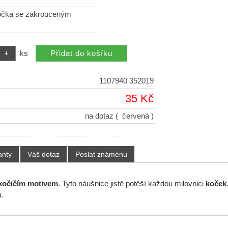
očka se zakrouceným
ks
1107940 352019
35 Kč
na dotaz
( červená )
anty
Váš dotaz
Poslat známénu
kočičím motivem
. Tyto náušnice jistě potěší každou milovnici
koček
.