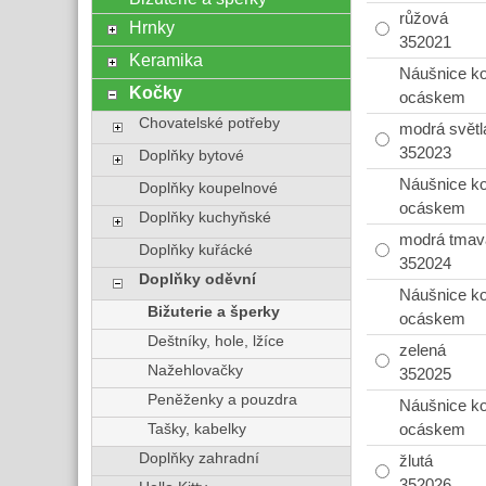
růžová
Hrnky
352021
Keramika
Náušnice k
Kočky
ocáskem
Chovatelské potřeby
modrá světl
352023
Doplňky bytové
Náušnice k
Doplňky koupelnové
ocáskem
Doplňky kuchyňské
modrá tmav
Doplňky kuřácké
352024
Doplňky oděvní
Náušnice k
Bižuterie a šperky
ocáskem
Deštníky, hole, lžíce
zelená
Nažehlovačky
352025
Peněženky a pouzdra
Náušnice k
Tašky, kabelky
ocáskem
Doplňky zahradní
žlutá
352026