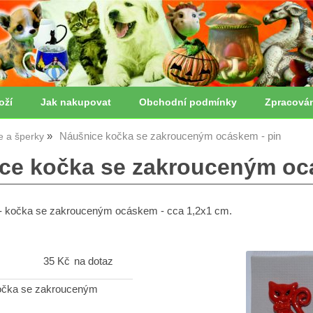
oží
Jak nakupovat
Obchodní podmínky
Zpracová
Náušnice kočka se zakrouceným ocáskem - pin
ie a šperky
ce kočka se zakrouceným ocá
 - kočka se zakrouceným ocáskem - cca 1,2x1 cm.
35 Kč
na dotaz
očka se zakrouceným