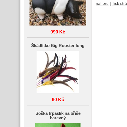
|
nahoru
Tisk str
990 Kč
Škádlítko Big Rooster long
90 Kč
Soška trpaslík na břiše
barevný