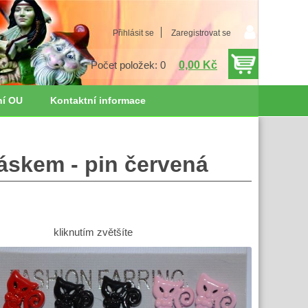
Přihlásit se
Zaregistrovat se
0,00 Kč
Počet položek: 0
ní OU
Kontaktní informace
skem - pin červená
kliknutím zvětšíte