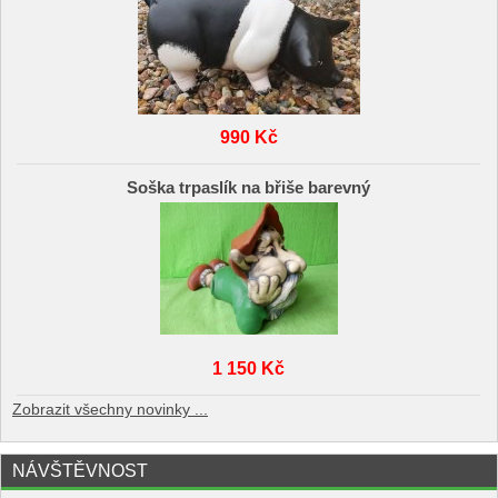
990 Kč
Soška trpaslík na břiše barevný
1 150 Kč
Zobrazit všechny novinky ...
NÁVŠTĚVNOST