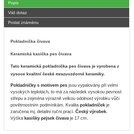
Popis
Váš dotaz
Poslat známénu
Pokladnička čivava
Keramická kasička pes čivava
Tato keramická pokladnička pes čivava je vyrobena z
vysoce kvalitní české mrazuvzdorné keramiky.
P
okladničky s motivem pes
jsou vypalovány při velmi
vysokých teplotách, to má za následek vysokou pevnost
střepu a zejména výrazně velkou odolnost výrobku vůči
povětrnostním podmínkám. Kvalita
pokladniček
je
zaručena mj. detailní ruční prací.
Český výrobek
.
Výška
kasišky pejsek čivava
je 17 cm.