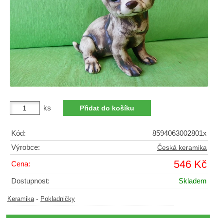
ks
Kód:
8594063002801x
Výrobce:
Česká keramika
546 Kč
Cena:
Dostupnost:
Skladem
-
Keramika
Pokladničky