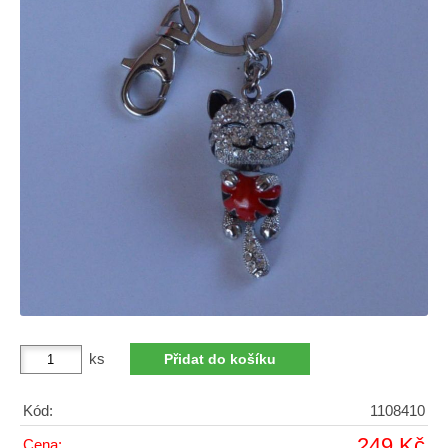
ks
Kód:
1108410
249 Kč
Cena: