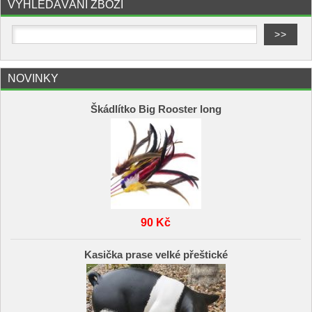
VYHLEDÁVÁNÍ ZBOŽÍ
NOVINKY
Škádlítko Big Rooster long
90 Kč
Kasička prase velké přeštické