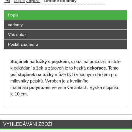
-
-
Drobné doplňky
Psi
Doplňky bytové
Popis
varianty
Váš dotaz
Poslat známénu
Stojánek na tužky s pejskem,
slouží na pracovním stole
k odkádání tužek a zároveń je to hezká
dekorace
. Tento
psí stojánek
na tužky
může být i vhodným dárkem pro
milovníky pejsků. Vyroben je z kvalitního
materiálu
polystone,
ve více variantách. Výška stojánku
je 10 cm.
VYHLEDÁVÁNÍ ZBOŽÍ