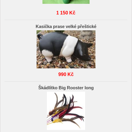
1 150 Kč
Kasička prase velké přeštické
990 Kč
Škádlítko Big Rooster long