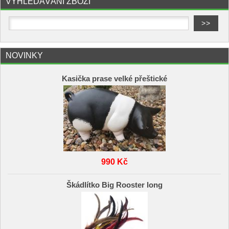
VYHLEDÁVÁNÍ ZBOŽÍ
NOVINKY
Kasička prase velké přeštické
990 Kč
Škádlítko Big Rooster long