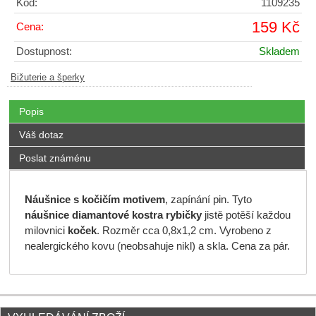
Kód:
1109235
159 Kč
Cena:
Dostupnost:
Skladem
Bižuterie a šperky
Popis
Váš dotaz
Poslat známénu
Náušnice s kočičím motivem
, zapínání pin. Tyto
náušnice diamantové kostra rybičky
jistě potěší každou
milovnici
koček
. Rozměr cca 0,8x1,2 cm. Vyrobeno z
nealergického kovu (neobsahuje nikl) a skla. Cena za pár.